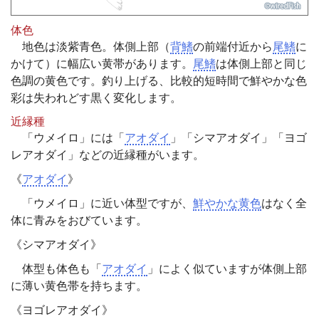
体色
地色は淡紫青色。体側上部（
背鰭
の前端付近から
尾鰭
に
かけて）に幅広い黄帯があります。
尾鰭
は体側上部と同じ
色調の黄色です。釣り上げる、比較的短時間で鮮やかな色
彩は失われどす黒く変化します。
近縁種
「ウメイロ」には「
アオダイ
」「シマアオダイ」「ヨゴ
レアオダイ」などの近縁種がいます。
《
アオダイ
》
「ウメイロ」に近い体型ですが、
鮮やかな黄色
はなく全
体に青みをおびています。
《シマアオダイ》
体型も体色も「
アオダイ
」によく似ていますが体側上部
に薄い黄色帯を持ちます。
《ヨゴレアオダイ》