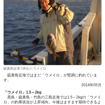
硫黄島近海で釣れたウメイロ
硫黄島近海ではまだ「ウメイロ」が堅調に釣れていま
す。
2014年05月
「ウメイロ」1.5～2kg
黒島・硫黄島・竹島の三島近海では1.5～2kgの「ウメイ
ロ」の釣果状況が上昇傾向。今後はますます期待できるよ