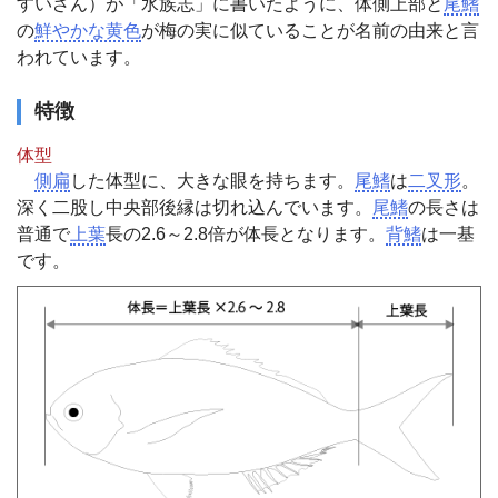
すいざん）が「水族志」に書いたように、体側上部と
尾鰭
の
鮮やかな黄色
が梅の実に似ていることが名前の由来と言
われています。
特徴
体型
側扁
した体型に、大きな眼を持ちます。
尾鰭
は
二叉形
。
深く二股し中央部後縁は切れ込んでいます。
尾鰭
の長さは
普通で
上葉
長の2.6～2.8倍が体長となります。
背鰭
は一基
です。