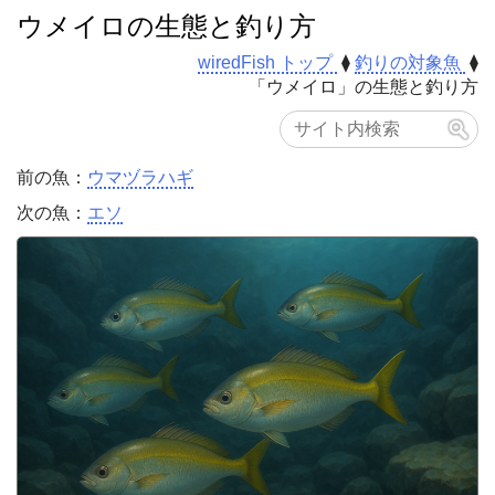
ウメイロの
生態と釣り方
wiredFish トップ
⧫
釣りの対象魚
⧫
「ウメイロ」の生態と釣り方
前の魚：
ウマヅラハギ
次の魚：
エソ