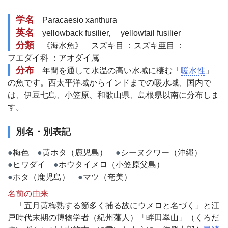
学名
Paracaesio xanthura
英名
yellowback fusilier, yellowtail fusilier
分類
《海水魚》
スズキ目 ：
スズキ亜目 ：
フエダイ科 ：
アオダイ属
分布
年間を通して水温の高い水域に棲む「
暖水性
」
の魚です。西太平洋域からインドまでの暖水域、国内で
は、伊豆七島、小笠原、和歌山県、島根県以南に分布しま
す。
別名・別表記
●
梅色
●
黄ホタ（鹿児島）
●
シーヌクワー（沖縄）
●
ヒワダイ
●
ホウタイメロ（小笠原父島）
●
ホタ（鹿児島）
●
マツ（奄美）
名前の由来
「五月黄梅熟する節多く捕る故にウメロと名づく」と江
戸時代末期の博物学者（紀州藩人）「畔田翠山」（くろだ