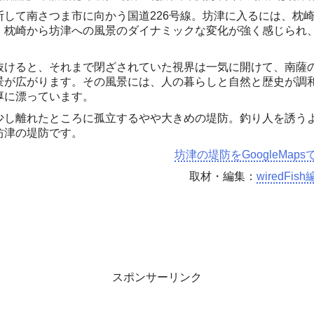
して南さつま市に向かう国道226号線。坊津に入るには、枕
。枕崎から坊津への風景のダイナミックな変化が強く感じられ
抜けると、それまで閉ざされていた視界は一気に開けて、南薩
景が広がります。その風景には、人の暮らしと自然と歴史が調
厚に漂っています。
少し離れたところに孤立するやや大きめの堤防。釣り人を誘う
坊津の堤防です。
坊津の堤防をGoogleMaps
取材・編集：
wiredFis
スポンサーリンク