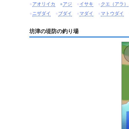
●
アオリイカ
●
アジ
●
イサキ
●
クエ（アラ）
●
ニザダイ
●
ブダイ
●
マダイ
●
マトウダイ
坊津の堤防の釣り場