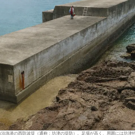
坊泊漁港の西防波堤（通称：坊津の堤防）。足場が高く、周囲には坊津