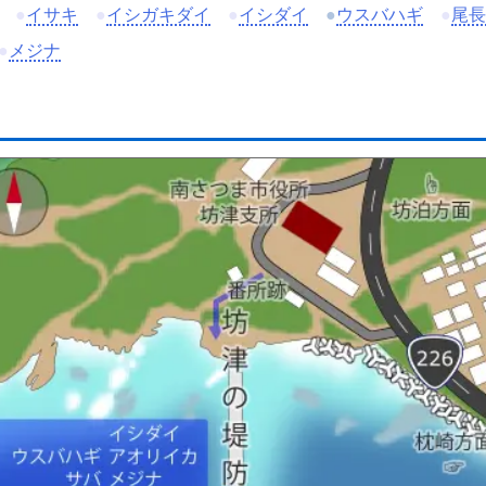
●
イサキ
●
イシガキダイ
●
イシダイ
●
ウスバハギ
●
尾長
●
メジナ