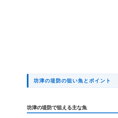
坊津の堤防の
狙い魚とポイント
坊津の堤防で狙える主な魚