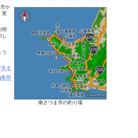
崎市か
、実
の明
和し
よう
で見る
h編集部
南さつま市の釣り場