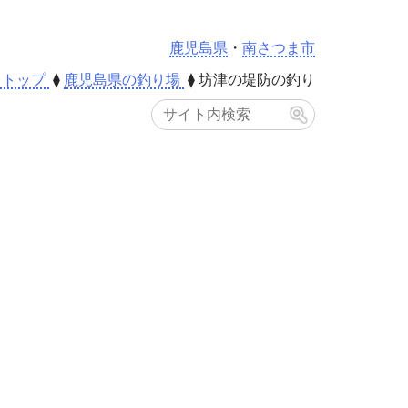
鹿児島県
・
南さつま市
sh トップ
⧫
鹿児島県の釣り場
⧫
坊津の堤防の釣り