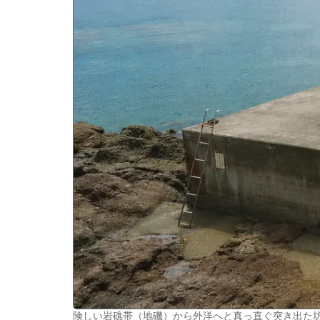
険しい岩礁帯（地磯）から外洋へと真っ直ぐ突き出た