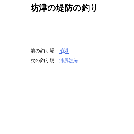
坊津の堤防
の釣り
前の釣り場：
泊港
次の釣り場：
浦尻漁港