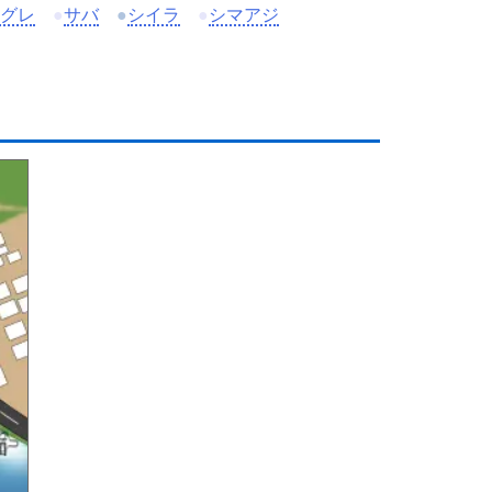
グレ
●
サバ
●
シイラ
●
シマアジ