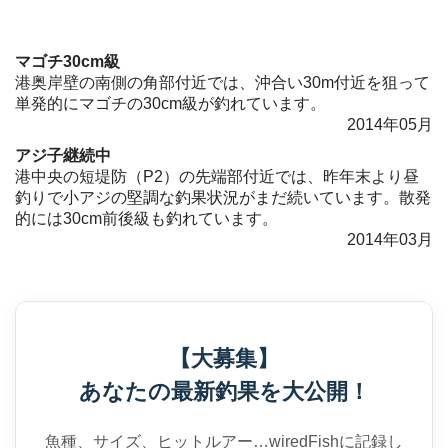
マゴチ30cm級
港奥岸壁の南側の角部付近では、沖合い30m付近を狙って
単発的にマゴチの30cm級が釣れています。
2014年05月
アジ子継続中
港中央の短堤防（P2）の先端部付近では、昨年末より昼
釣りで小アジの堅調な釣果状況がまだ続いています。散発
的には30cm前後級も釣れています。
2014年03月
【大募集】
あなたの最新釣果を大公開！
魚種、サイズ、ヒットルアー…
wiredFishに記録し