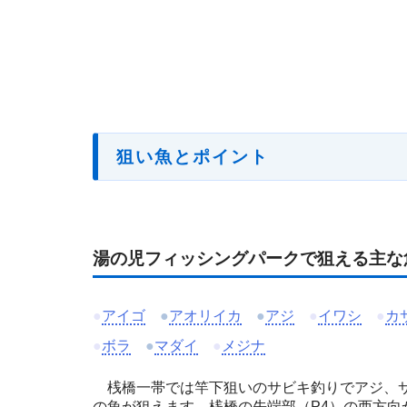
狙い魚とポイント
湯の児フィッシングパークで狙える主な
●
アイゴ
●
アオリイカ
●
アジ
●
イワシ
●
カ
●
ボラ
●
マダイ
●
メジナ
桟橋一帯では竿下狙いのサビキ釣りでアジ、サ
の魚が狙えます。桟橋の先端部（P4）の西方向