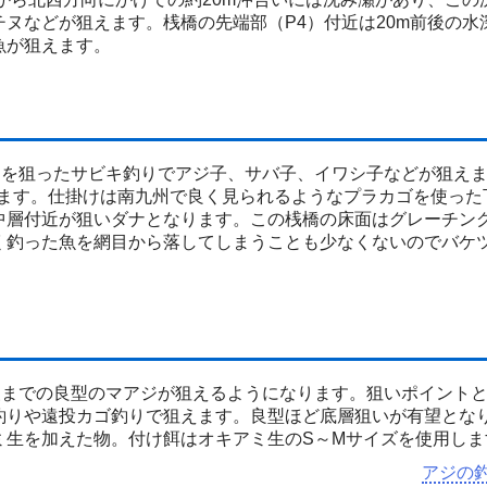
ヌなどが狙えます。桟橋の先端部（P4）付近は20m前後の水
魚が狙えます。
近を狙ったサビキ釣りでアジ子、サバ子、イワシ子などが狙え
ります。仕掛けは南九州で良く見られるようなプラカゴを使った
中層付近が狙いダナとなります。この桟橋の床面はグレーチン
く釣った魚を網目から落してしまうことも少なくないのでバケ
級までの良型のマアジが狙えるようになります。狙いポイント
釣りや遠投カゴ釣りで狙えます。良型ほど底層狙いが有望とな
ミ生を加えた物。付け餌はオキアミ生のS～Mサイズを使用しま
アジの