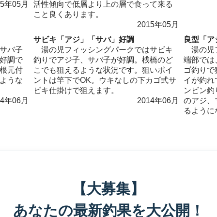
15年05月
活性傾向で低層より上の層で食って来る
こと良くあります。
2015年05月
サビキ「アジ」「サバ」好調
良型「ア
サバ子
湯の児フィッシングパークではサビキ
湯の児フ
好調で
釣りでアジ子、サバ子が好調。桟橋のど
端部では
根元付
こでも狙えるような状況です。狙いポイ
ゴ釣りで
ような
ントは竿下でOK。ウキなしの下カゴ式サ
イが釣れ
ビキ仕掛けで狙えます。
ンビン釣
14年06月
2014年06月
のアジ、
るように
【大募集】
あなたの最新釣果を大公開！