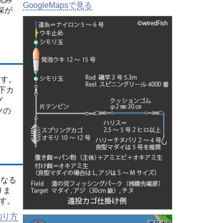
GoogleMapsで見る
深が
ます。
下カ
グ
ツの
となる
りま
す。
釣り方