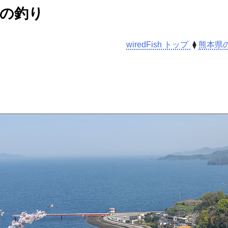
の釣り
wiredFish トップ
⧫
熊本県