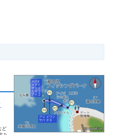
メ
など
沈み