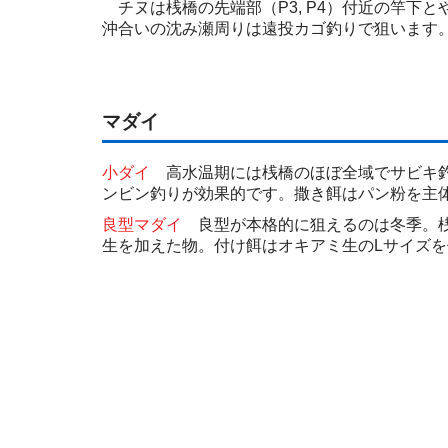
チヌは桟橋の先端部（P3, P4）付近の竿下
沖合いの沈み瀬周りは遠投カゴ釣りで狙います
マダイ
小ダイ
高水温期には桟橋のほぼ全域でサビキ釣
ンビン釣りが効果的です。撒き餌はパン粉を主
良型マダイ
良型が本格的に狙えるのは冬季。桟
生を加えた物。付け餌はオキアミ生のLサイズ