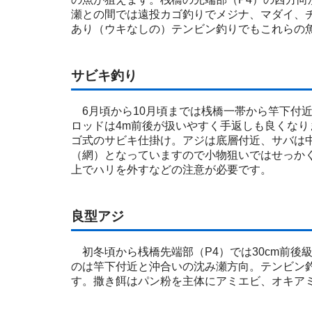
瀬との間では遠投カゴ釣りでメジナ、マダイ、チ
あり（ウキなしの）テンビン釣りでもこれらの
サビキ釣り
6月頃から10月頃までは桟橋一帯から竿下付
ロッドは4m前後が扱いやすく手返しも良くな
ゴ式のサビキ仕掛け。アジは底層付近、サバは
（網）となっていますので小物狙いではせっか
上でハリを外すなどの注意が必要です。
良型アジ
初冬頃から桟橋先端部（P4）では30cm前後
のは竿下付近と沖合いの沈み瀬方向。テンビン
す。撒き餌はパン粉を主体にアミエビ、オキア