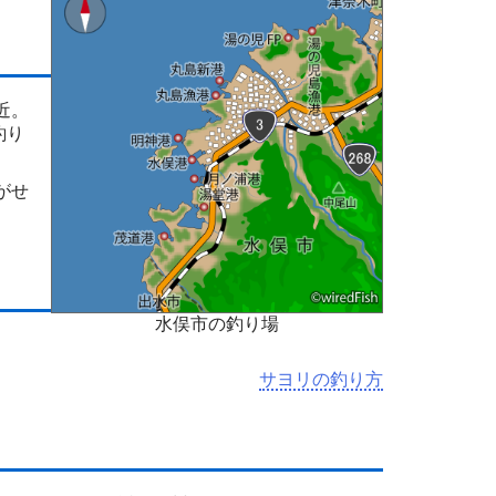
近。
釣り
がせ
水俣市の釣り場
サヨリの釣り方