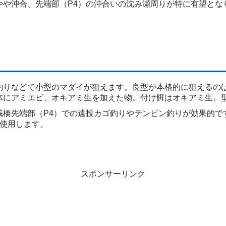
とやや沖合、先端部（P4）の沖合いの沈み瀬周りが特に有望と
。
りなどで小型のマダイが狙えます。良型が本格的に狙えるのは
体にアミエビ、オキアミ生を加えた物。付け餌はオキアミ生。
橋先端部（P4）での遠投カゴ釣りやテンビン釣りが効果的で
を使用します。
スポンサーリンク