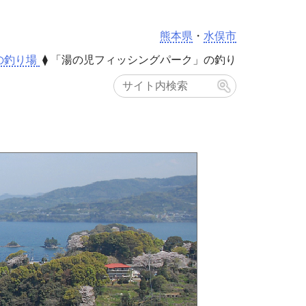
熊本県
・
水俣市
の釣り場
⧫
「湯の児フィッシングパーク」の釣り