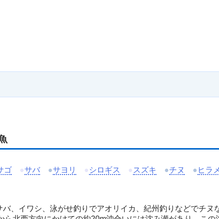
魚
サゴ
●
サバ
●
サヨリ
●
シロギス
●
スズキ
●
チヌ
●
ヒラ
バ、イワシ、泳がせ釣りでアオリイカ、紀州釣りなどでチヌ
から北西方向にかけての約20m沖合いには沈み瀬があり、この