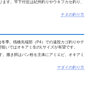
なります。竿下付近は紀州釣りやウキフカセ釣り、
チヌの釣り方
冬季。桟橋先端部（P4）での遠投カゴ釣りやテ
型狙いではオキアミ生のLサイズが有望です。
す。撒き餌はパン粉を主体にアミエビ、オキアミ
マダイの釣り方