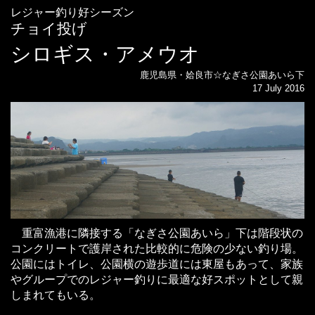
レジャー釣り好シーズン
チョイ投げ
シロギス・アメウオ
鹿児島県・姶良市☆なぎさ公園あいら下
17 July 2016
重富漁港に隣接する「なぎさ公園あいら」下は階段状の
コンクリートで護岸された比較的に危険の少ない釣り場。
公園にはトイレ、公園横の遊歩道には東屋もあって、家族
やグループでのレジャー釣りに最適な好スポットとして親
しまれてもいる。