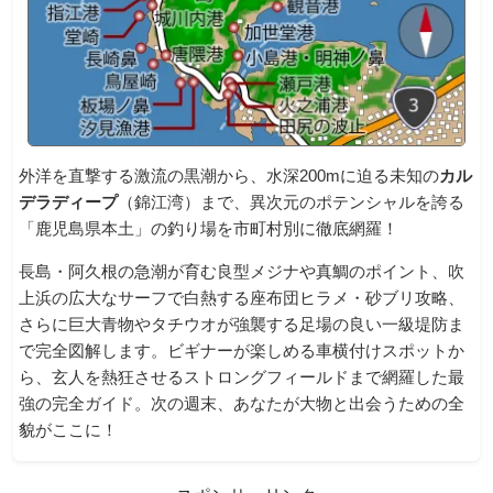
外洋を直撃する激流の黒潮から、水深200mに迫る未知の
カル
デラディープ
（錦江湾）まで、異次元のポテンシャルを誇る
「鹿児島県本土」の釣り場を市町村別に徹底網羅！
長島・阿久根の急潮が育む良型メジナや真鯛のポイント、吹
上浜の広大なサーフで白熱する座布団ヒラメ・砂ブリ攻略、
さらに巨大青物やタチウオが強襲する足場の良い一級堤防ま
で完全図解します。ビギナーが楽しめる車横付けスポットか
ら、玄人を熱狂させるストロングフィールドまで網羅した最
強の完全ガイド。次の週末、あなたが大物と出会うための全
貌がここに！