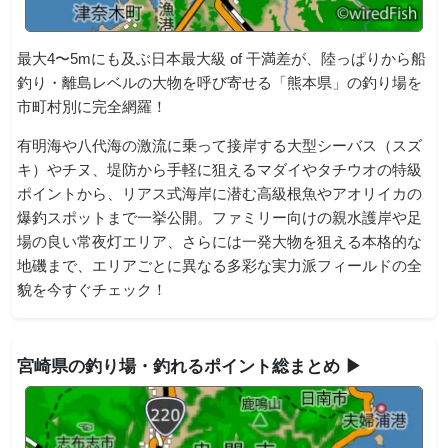
最大4〜5mにも及ぶ日本最大級 of 干満差が、陸っぱりから船
釣り・離島レベルの大物を呼び寄せる「熊本県」の釣り場を
市町村別に完全網羅！
有明海や八代海の激流に乗って接岸する大型シーバス（スズ
キ）やチヌ、堤防から手軽に狙えるマダイやタチウオの特級
ポイントから、リアス式海岸に潜む高級根魚やアオリイカの
爆釣スポットまで一挙公開。ファミリー向けの親水護岸や足
場の良い常夜灯エリア、さらには一発大物を狙える本格的な
地磯まで、エリアごとに異なる多彩な実力派フィールドの全
貌を今すぐチェック！
宮崎県の釣り場・釣れるポイント総まとめ ▶