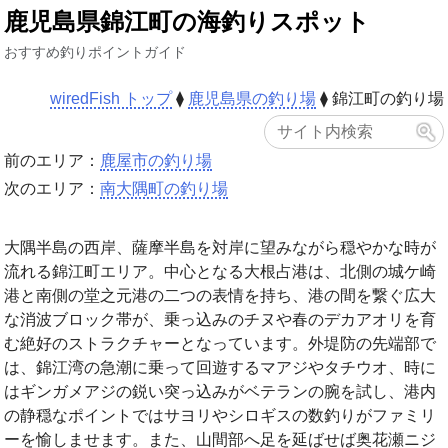
鹿児島県錦江町の海釣りスポット
おすすめ釣りポイントガイド
wiredFish トップ
⧫
鹿児島県の釣り場
⧫
錦江町の釣り場
前のエリア：
鹿屋市の釣り場
次のエリア：
南大隅町の釣り場
大隅半島の西岸、薩摩半島を対岸に望みながら穏やかな時が
流れる錦江町エリア。中心となる大根占港は、北側の城ケ崎
港と南側の堂之元港の二つの表情を持ち、港の間を繋ぐ広大
な消波ブロック帯が、乗っ込みのチヌや春のデカアオリを育
む絶好のストラクチャーとなっています。外堤防の先端部で
は、錦江湾の急潮に乗って回遊するマアジやタチウオ、時に
はギンガメアジの鋭い突っ込みがベテランの腕を試し、港内
の静穏なポイントではサヨリやシロギスの数釣りがファミリ
ーを愉しませます。また、山間部へ足を延ばせば奥花瀬ニジ