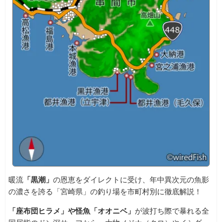
暖流
「黒潮」
の恩恵をダイレクトに受け、年中異次元の魚影
の濃さを誇る「宮崎県」の釣り場を市町村別に徹底解説！
「座布団ヒラメ」や怪魚「オオニベ」
が波打ち際で暴れる全