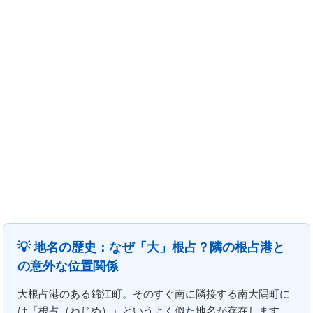
💡 地名の歴史：なぜ「大」根占？隣の根占港と
の意外な位置関係
大根占港のある錦江町。そのすぐ南に隣接する南大隅町に
は「根占（ねじめ）」というよく似た地名が存在します。