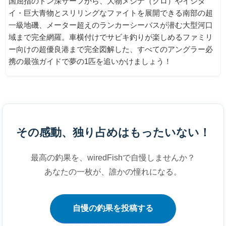
国屈指のドン深サーフから、大物メジナ（クロ）やイシダ
イ・巨大青物とスリリングなファイトを展開できる南部の超
一級地磯、メーター超えのランカーシーバスが潜む大型河口
域まで完全網羅。車横付けでサビキ釣りが楽しめるファミリ
ー向けの超優良港まで完全図解した、すべてのアングラー必
携の最強ガイドで夢の1匹を追いかけましょう！
その感動、
独り占めはもったいない！
最高の釣果を、wiredFishで自慢しませんか？
あなたの一枚が、誰かの憧れになる。
自慢の釣果を投稿する