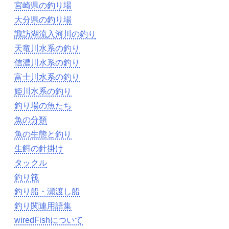
宮崎県の釣り場
大分県の釣り場
諏訪湖流入河川の釣り
天竜川水系の釣り
信濃川水系の釣り
富士川水系の釣り
姫川水系の釣り
釣り場の魚たち
魚の分類
魚の生態と釣り
生餌の針掛け
タックル
釣り筏
釣り船・瀬渡し船
釣り関連用語集
wiredFishについて