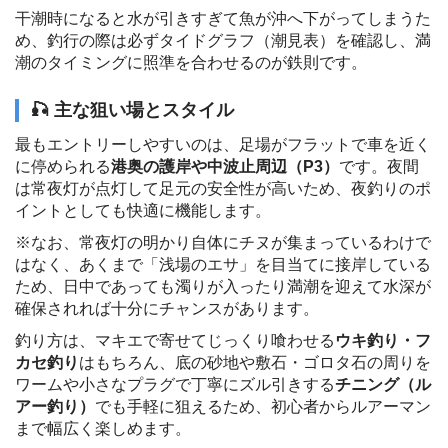
干潮時になると水が引きすぎて魚が沖へ下がってしまうた
め、釣行の際は必ずタイドグラフ（潮見表）を確認し、満
潮のタイミングに照準を合わせるのが鉄則です。
🎣 主な狙い場とスタイル
最もエントリーしやすいのは、足場がフラットで車を近く
に停められる
港奥の護岸や中波止周辺（P3）
です。夜間
は常夜灯が点灯して足元の安全性が高いため、夜釣りのポ
イントとしても快適に機能します。
※なお、常夜灯の明かり自体にチヌが集まっているわけで
はなく、あくまで「浅場のエサ」を目当てに接岸している
ため、日中であっても濁りが入ったり満潮を迎えて水深が
確保されれば十分にチャンスがあります。
釣り方は、マキエで寄せてじっくり喰わせる
ウキ釣り・フ
カセ釣り
はもちろん、底の砂地や敷石・ゴロタ石の周りを
ワームや小さなプラグで丁寧にズル引きする
チニング（ル
アー釣り）
でも手軽に狙えるため、初心者からルアーマン
まで幅広く楽しめます。