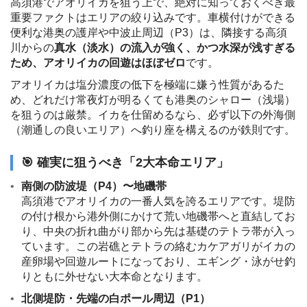
高須港でアオリイカを狙う上で、絶対に知っておくべき最
重要ファクトはエリアの絞り込みです。車横付けができる
便利な港奥の護岸や中波止周辺（P3）は、隣接する高須
川からの
真水（淡水）の流入が強く、かつ水深が浅すぎる
ため、アオリイカの回遊はほぼゼロ
です。
アオリイカは塩分濃度の低下を極端に嫌う性質があるた
め、どれだけ常夜灯が明るくても港奥のシャロー（浅場）
を狙うのは厳禁。イカを仕留めるなら、必ず以下の外海側
（潮通しの良いエリア）へ釣り座を構えるのが鉄則です。
🎯 確実に狙うべき「2大本命エリア」
南側の防波堤（P4）〜地磯帯
高須港でアオリイカの一番人気を誇るエリアです。堤防
の付け根から港外側にかけて荒い地磯帯へと直結してお
り、中央の折れ曲がり部から先は基礎のテトラ帯が入っ
ています。この岩礁とテトラの絡むカケアガリがイカの
産卵場や回遊ルートになっており、エギング・泳がせ釣
りともに外せない大本命となります。
北側堤防・先端の白ポール周辺（P1）