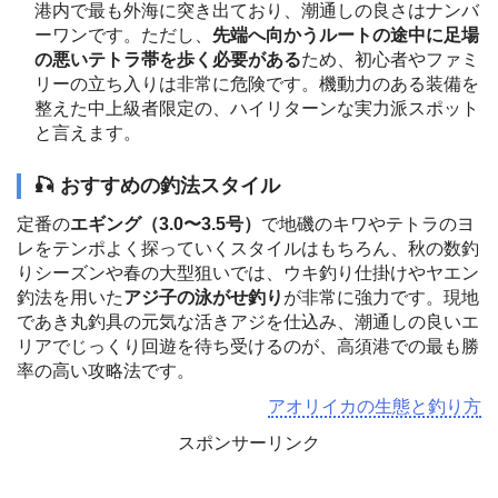
港内で最も外海に突き出ており、潮通しの良さはナンバ
ーワンです。ただし、
先端へ向かうルートの途中に足場
の悪いテトラ帯を歩く必要がある
ため、初心者やファミ
リーの立ち入りは非常に危険です。機動力のある装備を
整えた中上級者限定の、ハイリターンな実力派スポット
と言えます。
🎣 おすすめの釣法スタイル
定番の
エギング（3.0〜3.5号）
で地磯のキワやテトラのヨ
レをテンポよく探っていくスタイルはもちろん、秋の数釣
りシーズンや春の大型狙いでは、ウキ釣り仕掛けやヤエン
釣法を用いた
アジ子の泳がせ釣り
が非常に強力です。現地
であき丸釣具の元気な活きアジを仕込み、潮通しの良いエ
リアでじっくり回遊を待ち受けるのが、高須港での最も勝
率の高い攻略法です。
アオリイカの生態と釣り方
スポンサーリンク