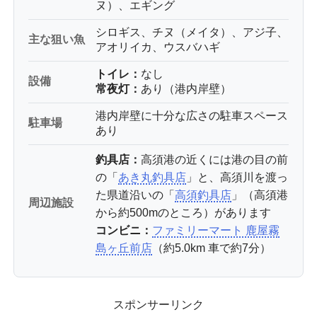
ヌ）、エギング
シロギス、チヌ（メイタ）、アジ子、
主な狙い魚
アオリイカ、ウスバハギ
トイレ：
なし
設備
常夜灯：
あり（港内岸壁）
港内岸壁に十分な広さの駐車スペース
駐車場
あり
釣具店：
高須港の近くには港の目の前
の「
あき丸釣具店
」と、高須川を渡っ
た県道沿いの「
高須釣具店
」（高須港
周辺施設
から約500mのところ）があります
コンビニ：
ファミリーマート 鹿屋霧
島ヶ丘前店
（約5.0km 車で約7分）
スポンサーリンク