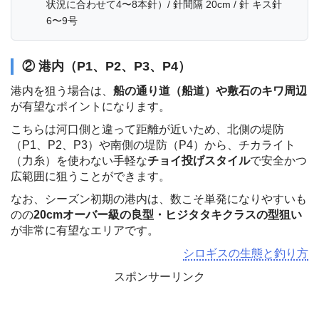
状況に合わせて4〜8本針）/ 針間隔 20cm / 針 キス針
6〜9号
② 港内（P1、P2、P3、P4）
港内を狙う場合は、
船の通り道（船道）や敷石のキワ周辺
が有望なポイントになります。
こちらは河口側と違って距離が近いため、北側の堤防
（P1、P2、P3）や南側の堤防（P4）から、チカライト
（力糸）を使わない手軽な
チョイ投げスタイル
で安全かつ
広範囲に狙うことができます。
なお、シーズン初期の港内は、数こそ単発になりやすいも
のの
20cmオーバー級の良型・ヒジタタキクラスの型狙い
が非常に有望なエリアです。
シロギスの生態と釣り方
スポンサーリンク