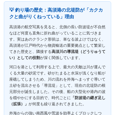
💡 釣り場の歴史：高須港の北堤防が「カクカ
クと曲がりくねっている」理由
高須港の航空写真を見ると、北側の長い防波堤が不自然
なほど何度も直角に折れ曲がっていることに気づきま
す。実はあのクランク形状は、単なる波よけではなく、
高須港が江戸時代から物資輸送の重要拠点として繁栄し
てきた歴史と、隣接する
高須川の導流堤（どうりゅうて
い）としての役割
が深く関係しています。
河口を港として利用する上で、最大の天敵は川が運んで
くる大量の砂泥です。砂がたまると水深が浅くなり船が
座礁してしまうため、川の流れを外海へまっすぐ導いて
土砂を流出させる「導流堤」として、現在の北堤防の根
元部分が誕生しました。その後、船の大型化や港内の波
を穏やかにする目的で、時代ごとに
「防波堤の継ぎ足し
（拡張）」
が何度も繰り返されてきました。
外海からの強い南西風や荒波を効率よくブロックしつ