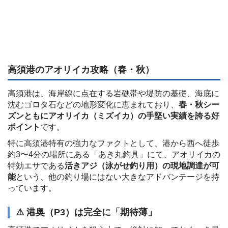
高須港のアオリイカ攻略（春・秋）
高須港は、海岸線に点在する岩礁帯や堤防の基礎、海底に
沈むゴロタ石などの地形変化に恵まれており、
春・秋シー
ズンともにアオリイカ（ミズイカ）の手堅い実績を誇る好
ポイント
です。
特に高須港特有の強力なファクトとして、港から西へ徒歩
約3〜4分の場所にある「あき丸釣具」にて、アオリイカの
特効エサである
活きアジ（泳がせ釣り用）の現地調達が可
能
という、他の釣り場にはない大きなアドバンテージを持
っています。
⚠️ 港奥（P3）は完全に「期待薄」