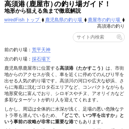
高須
港
（鹿屋市
）
の
釣り場ガイド！
地形から狙える魚まで徹底解説
wiredFish トップ
⧫
鹿児島県の釣り場
⧫
鹿屋市の釣り場
⧫
高須港の釣り
前の釣り場：
荒平天神
次の釣り場：
採石場下
鹿児島県鹿屋市に位置する
高須港（たかすこう）
は、市街
地からのアクセスが良く、車を近くに停めてのんびり竿を
出せる人気の釣り場です。高須川の河口や広大な砂浜、さ
らに海底に沈むゴロタ石エリアなど、コンパクトながらも
地形変化に富んでおり、シロギスやチヌ、アオリイカなど
多彩なターゲットが釣り人を迎えてくれます。
しかし、周辺は全体的に水深が浅く、足場の悪い危険なテ
トラ帯も潜んでいるため、
「どこで、いつ竿を出すか」と
いう事前の攻略が非常に重要な港
でもあります。