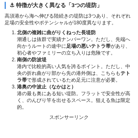
⚓️ 特徴が大きく異なる「3つの堤防」
高須港から海へ伸びる陸続きの堤防は3つあり、それぞれ
足場の安全性やポテンシャルが180度異なります。
北側の複雑に曲がりくねった長堤防
潮通しは抜群で実績ナンバーワン。ただし、先端へ
向かうルートの途中に
足場の悪いテトラ帯
があり、
初心者やファミリーの立ち入りは危険です。
南側の防波堤
港内で比較的高い人気を誇るポイント。ただし、中
央の折れ曲がり部から先の港外側は、こちらも
テト
ラ帯
で形成されているため足元に注意が必要。
港奥の中波止（なかはと）
港の最も奥にある短い堤防。フラットで安全性が高
く、のんびり竿を出せるスペース。狙える魚は限定
的。
スポンサーリンク