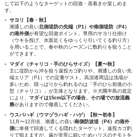
じて以下のようなターゲットの回遊・居着きが楽しめま
す。
サヨリ【春・秋】
潮通しの良い
北側堤防の先端（P1）や南側堤防（P4）
の港外側
が有望な回遊ポイント。専用のサヨリ仕掛け
（ウキを投げ、水面近くをゆっくり引いてくる釣り方）
を用いることで、春や秋のシーズンに数釣りを狙うこと
ができます。
マダイ（チャリコ・手のひらサイズ）【夏〜秋】
主に堤防から沖を狙う遠投カゴ釣りや、潮通しの良い先
端エリア（P1）での定番ゲスト。高須港周辺は浅場が
多いため、陸っぱりから釣れるのは「手のひら前後の小
型（チャリコ）」が主体となります。※大隅半島の規定
により、
マダイは15cm以下の場合、その場での放流義
務
がありますので徹底してください。
ウスバハギ（ウマヅラハギ・ハゲ）【秋〜初冬】
11月〜12月頃、潮通しの良い
南側防波堤（P4）の港外
側
に単発で回遊してくる隠れたターゲット。遠投カゴ釣
りで狙えますが、歯が非常に鋭いためハリスのチモトを