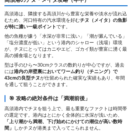
高須港のチヌ・メイタ攻略（年中）
高須港は、隣接する高須川から豊富な栄養や淡水が流れ込
むため、河口特有の汽水環境を好む
チヌ（メイタ）の魚影
が特に濃い一級ポイント
です。
他の魚種が嫌う「水深が非常に浅い」「潮が澱んでいる」
「塩分濃度が低い」という港内のシャロー（浅場）環境
が、チヌにとってはカニやエビ、ゴカイ類が豊富に湧く最
高の捕食場となります。
型は手のひら〜30cmクラスの数釣りが中心ですが、過去
には
港内の岸壁裏においてワーム釣り（チニング）で
43cmの良型チヌ
が仕留められた確実な実績もあり、年間
を通して狙うことができます。
🎯 攻略の絶対条件は「満潮前後」
高須港内でチヌを狙う上で、最も重要なファクトは時間帯
の選定です。港内はとにかく全体的に水深が浅いため、
「上り潮から満潮、下げ始めにかけての潮位が高い数時
間」
しかチヌが港奥まで入ってこられません。