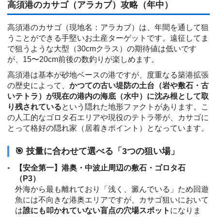
高須港のカサゴ（アラカブ）攻略（年中）
高須港のカサゴ（現地名：アラカブ）は、年間を通して狙
うことができる手堅いお土産ターゲットです。遠征してま
で狙うような大型（30cmクラス）の期待値は低いです
が、15〜20cm前後の数釣りが楽しめます。
高須港は基本が砂地ベースの港ですが、度重なる築港拡張
の歴史によって、
かつての古い堤防の土台（岩や敷石・古
いテトラ）が現在の港内の海底（水中）に沈み根として取
り残されている
という隠れた地形ファクトがあります。こ
の人工的なゴロタ石エリアや現役のテトラ帯が、カサゴに
とって格好の隠れ家（居着きポイント）となっています。
🎯 技量に合わせて選べる「3つの狙い場」
【安全第一】港奥・中波止周辺の敷石・ゴロタ石
（P3）
外海から最も離れており「浅く、澱んでいる」ため回遊
魚には不向きな港奥エリアですが、カサゴ狙いにおいて
は
誰にも叩かれていない盲点の穴場スポット
になりま