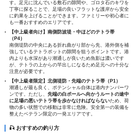
す。足元に沈んでいる敷石の隙間や、ゴロタ石のキワを
丁寧に探ることで、足場の良いフラットな護岸から安全
に釣果を上げることができます。ファミリーや初心者に
も一番おすすめのエリアです。
【中上級者向け】南側防波堤・中ほどのテトラ帯
（P4）
南側堤防の中央にある折れ曲がり部から先、港外側を補
強しているテトラポットの隙間を狙うポイントです。港
内よりも水深があり潮通しが良いため魚影は濃いです
が、テトラの上からの竿出しになるため足元への十分な
注意が必要です。
【中上級者限定】北側堤防・先端のテトラ帯（P1）
潮通しが最も良く、ポテンシャル自体は港内ナンバーワ
ンです。ただし、
先端の白ポールへ向かうルートの途中
に足場の悪いテトラ帯を歩かなければならない
ため、荷
物の多い状態での移動は非常に危険。安全第一の装備を
整えたベテラン限定の一発エリアです。
🎣 おすすめの釣り方