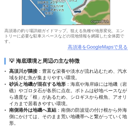
高須港の釣り場詳細ガイドマップ。狙える魚種や地形変化、エン
トリーに必要な駐車スペースなどの現地情報を網羅した全体図で
す。
高須港をGoogleMapsで見る
💡 海底環境と周辺の主な特徴
高須川が隣接
：豊富な栄養や淡水が流れ込むため、汽水
域を好む魚が集まりやすい環境。
砂浜と地磯が混在する地形
：海底や海岸線には地磯（岩
礁）やゴロタ石が各所に点在。ボトムは砂地ベースなが
ら適度な「根」があるため、シロギスから根魚、アオリ
イカまで居着きやすい環境。
南側港外は地磯へ直結
：南側の防波堤の付け根から外海
側にかけては、そのまま荒い地磯帯へと繋がっていく地
形。