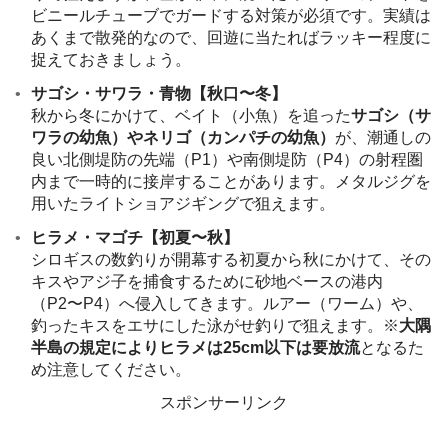
ビニールチューブでガードする対策が必須です。実績は
あくまで散発的なので、回遊に当たればラッキー程度に
捉えておきましょう。
サゴシ・サワラ・青物【秋口〜冬】
秋から冬にかけて、ベイト（小魚）を追った
サゴシ（サ
ワラの幼魚）やネリゴ（カンパチの幼魚）
が、潮通しの
良い北側堤防の先端（P1）や南側堤防（P4）の射程圏
内まで一時的に接岸することがあります。メタルジグを
用いたライトショアジギングで狙えます。
ヒラメ・マゴチ【初夏〜秋】
シロギスの数釣りが開幕する初夏から秋にかけて、その
キスやアジ子を捕食するために砂地ベースの港内
（P2〜P4）へ侵入してきます。ルアー（ワーム）や、
釣ったキスをエサにした泳がせ釣りで狙えます。※
大隅
半島の規定によりヒラメは25cm以下は要放流
となるた
め注意してください。
スポンサーリンク