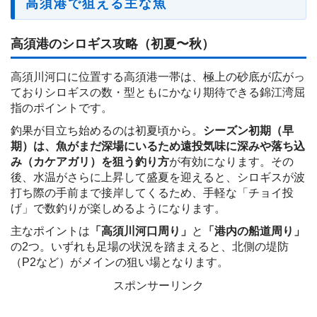
高須港で狙える主な魚
高須港のシロギス攻略（初夏〜秋）
高須川河口に位置する高須港一帯は、極上の砂底が広がっ
ておりシロギスの数・型ともにかなり期待できる錦江湾屈
指のポイントです。
釣果が目立ち始めるのは初夏頃から。
シーズン初期（早
期）は、魚がまだ深場にいるため遠投気味に深みや落ち込
み（カケアガリ）を狙う釣り方
が有効になります。その
後、水温がさらに上昇して盛夏を迎えると、シロギスが波
打ち際の手前まで接岸してくるため、手軽な「チョイ投
げ」で数釣りが楽しめるようになります。
主なポイントは
「高須川河口周り」
と
「港内の船道周り」
の2つ。いずれも足場の状況を踏まえると、北側の堤防
（P2など）がメインの狙い場となります。
スポンサーリンク