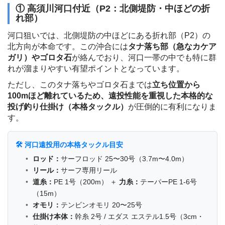
① 高須川河口付近（P2：北側堤防・中ほどの折
れ部）
河口狙いでは、北側堤防の中ほどにある折れ部（P2）の
北方向が本命です。この沖合には
タナ落ち部（急なカケア
ガリ）やゴロタ石
が絡んでおり、河口一帯の中でも特に群
れが溜まりやすい有望ポイントとなっています。
ただし、このタナ落ちやゴロタ石までは
立ち位置から
100mほど離れているため、遠投性能を重視した本格的な
投げ釣り仕掛け（本格タックル）
が圧倒的に有利になりま
す。
🛠️ 河口遠投用の本格タックル目安
ロッド：
サーフロッド 25〜30号（3.7m〜4.0m）
リール：
サーフ専用リール
道糸：
PE 1号（200m） ＋
力糸：
テーパーPE 1-6号
（15m）
オモリ：
テンビンオモリ 20〜25号
仕掛け本体：
幹糸 2号 / エダス エステル1.5号（3cm・