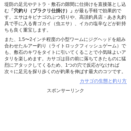
堤防の足元やテトラ・敷石の隙間に仕掛けを直接落とし込
む
「穴釣り（ブラクリ仕掛け）」
が最も手軽で効果的で
す。エサはキビナゴのぶつ切りや、高須釣具店・あき丸釣
具で手に入る青ゴカイ（虫エサ）、イカの塩辛などが針持
ちも良く重宝します。
また、1.5〜2インチ程度の小型ワームにジグヘッドを組み
合わせたルアー釣り（ライトロックフィッシュゲーム）で
も、敷石のキワをタイトに引いてくることで小気味よいア
タリを楽しめます。カサゴは目の前に落ちてきたものに猛
烈にアタックしてくるため、1つの穴で反応がなければ
次々に足元を探り歩くのが釣果を伸ばす最大のコツです。
カサゴの生態と釣り方
スポンサーリンク